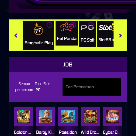
i
i
i
i
i
Facha
Fat Panda
Slot88 x PP
PG Soft
Pragmatic Play
JDB
Semua
Top
Slots
permainan
20
Golden Hoof Quest
Derby King
Poseidon
Wild Bronco
Cyber Bounty 4096