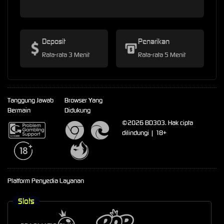
Deposit
Penarikan
Rata-rata 3 Menit
Rata-rata 5 Menit
Tanggung Jawab
Browser Yang
Bermain
Didukung
©2026 BD303. Hak cipta
dilindungi | 18+
Platform Penyedia Layanan
Slots