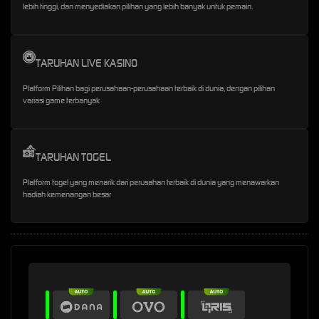
lebih tinggi, dan menyediakan pilihan yang lebih banyak untuk pemain.
TARUHAN LIVE KASINO
Platform Pilihan bagi perusahaan-perusahaan terbaik di dunia, dengan pilihan
variasi game terbanyak
TARUHAN TOGEL
Platform togel yang menarik dari perusahan terbaik di dunia yang menawarkan
hadiah kemenangan besar