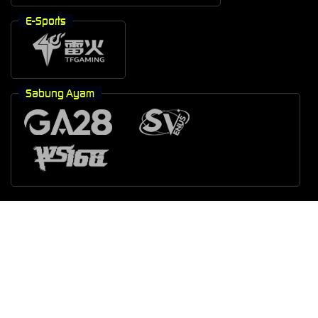
E-Sports
Sabung Ayam