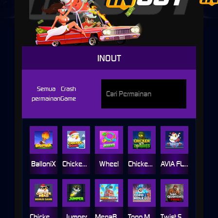
INOUT
Semua
Crash
permainan
Game
BalloniX
Chicken Road Ice
Wheel
Chicken vs Zombies
AVIA FLY 2
Chicken Road Bonus
Jumper
MegaBlock
Topo Mole
Twist San Quentin