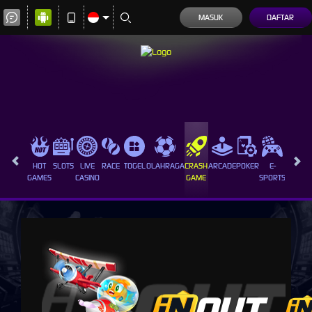
MASUK
DAFTAR
HOT
SLOTS
LIVE
RACE
TOGEL
OLAHRAGA
CRASH
ARCADE
POKER
E-
SABUN
GAMES
CASINO
GAME
SPORTS
AYAM