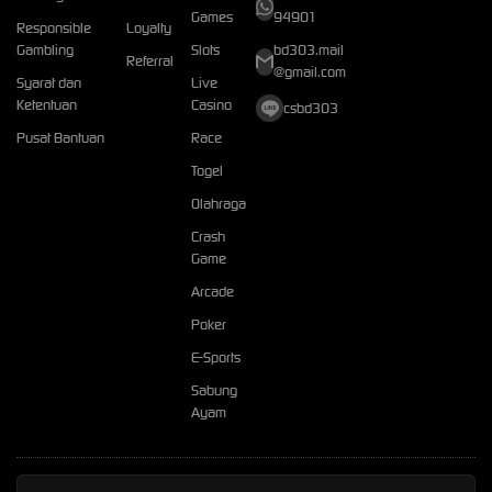
Games
94901
Responsible
Loyalty
Gambling
Slots
bd303.mail
Referral
@gmail.com
Syarat dan
Live
Ketentuan
Casino
csbd303
Pusat Bantuan
Race
Togel
Olahraga
Crash
Game
Arcade
Poker
E-Sports
Sabung
Ayam