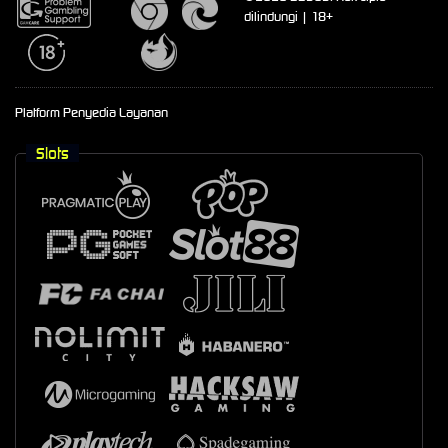
dilindungi | 18+
Platform Penyedia Layanan
Slots